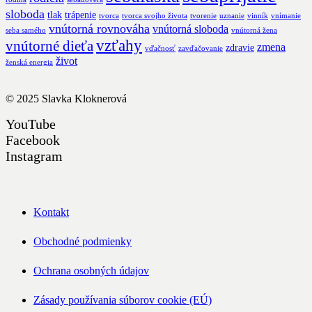
sloboda
tlak
trápenie
tvorca
tvorca svojho života
tvorenie
uznanie
vinník
vnímanie
vnútorná rovnováha
vnútorná sloboda
seba samého
vnútorná žena
vzťahy
vnútorné dieťa
zmena
zdravie
vďačnosť
zavďačovanie
život
ženská energia
© 2025
Slavka Kloknerová
YouTube
Facebook
Instagram
Kontakt
Obchodné podmienky
Ochrana osobných údajov
Zásady používania súborov cookie (EÚ)