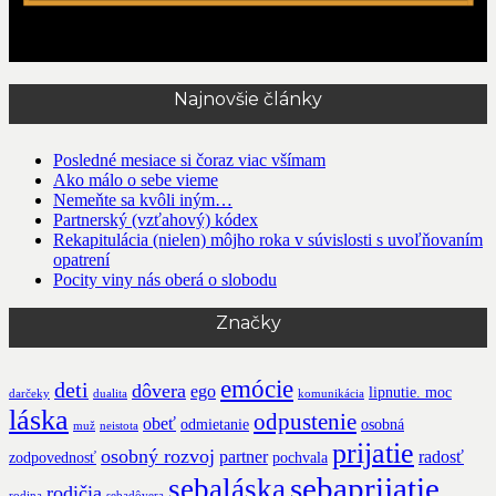
Najnovšie články
Posledné mesiace si čoraz viac všímam
Ako málo o sebe vieme
Nemeňte sa kvôli iným…
Partnerský (vzťahový) kódex
Rekapitulácia (nielen) môjho roka v súvislosti s uvoľňovaním
opatrení
Pocity viny nás oberá o slobodu
Značky
emócie
deti
dôvera
ego
lipnutie. moc
darčeky
dualita
komunikácia
láska
odpustenie
obeť
odmietanie
osobná
muž
neistota
prijatie
osobný rozvoj
partner
radosť
zodpovednosť
pochvala
sebaprijatie
sebaláska
rodičia
rodina
sebadôvera