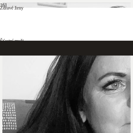
Zdravé ženy
Šťastní muži