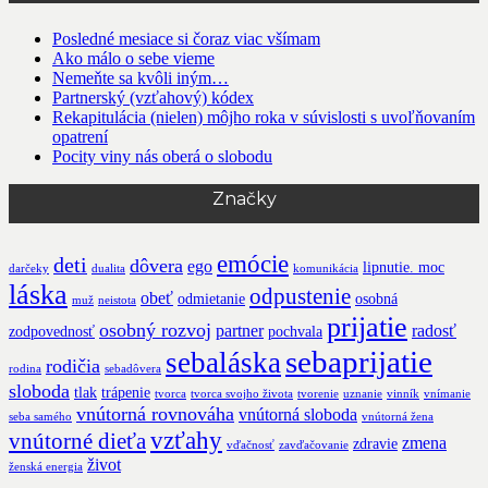
Posledné mesiace si čoraz viac všímam
Ako málo o sebe vieme
Nemeňte sa kvôli iným…
Partnerský (vzťahový) kódex
Rekapitulácia (nielen) môjho roka v súvislosti s uvoľňovaním
opatrení
Pocity viny nás oberá o slobodu
Značky
emócie
deti
dôvera
ego
lipnutie. moc
darčeky
dualita
komunikácia
láska
odpustenie
obeť
odmietanie
osobná
muž
neistota
prijatie
osobný rozvoj
partner
radosť
zodpovednosť
pochvala
sebaprijatie
sebaláska
rodičia
rodina
sebadôvera
sloboda
tlak
trápenie
tvorca
tvorca svojho života
tvorenie
uznanie
vinník
vnímanie
vnútorná rovnováha
vnútorná sloboda
seba samého
vnútorná žena
vzťahy
vnútorné dieťa
zmena
zdravie
vďačnosť
zavďačovanie
život
ženská energia