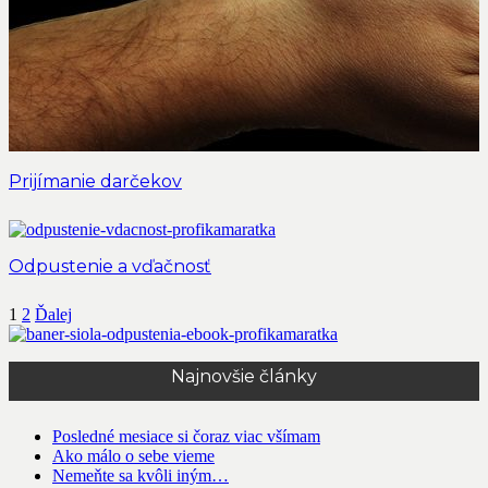
Prijímanie darčekov
Odpustenie a vďačnosť
1
2
Ďalej
Najnovšie články
Posledné mesiace si čoraz viac všímam
Ako málo o sebe vieme
Nemeňte sa kvôli iným…