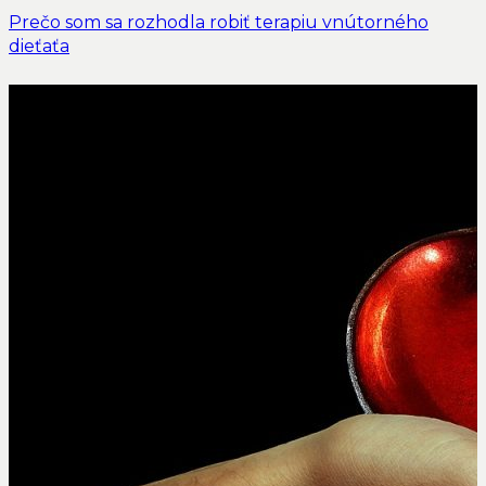
Prečo som sa rozhodla robiť terapiu vnútorného
dieťaťa