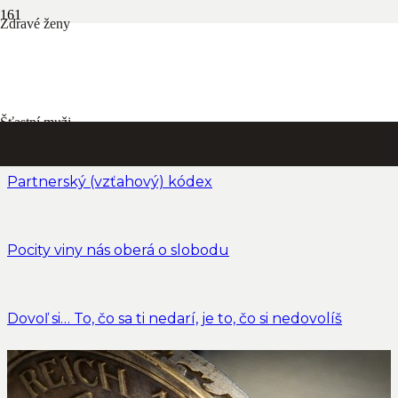
Zdravé ženy
Ako málo o sebe vieme
Nemeňte sa kvôli iným…
Šťastní muži
Partnerský (vzťahový) kódex
Pocity viny nás oberá o slobodu
Dovoľ si… To, čo sa ti nedarí, je to, čo si nedovolíš