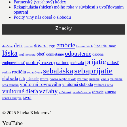
Partnerský (vzťahový) kódex
Rekapitulácia (nielen) môjho roka v súvislosti s uvoľňovaním
opatrení
Pocity viny nás oberá o slobodu
Značky
emócie
deti
dôvera
ego
lipnutie. moc
darčeky
dualita
komunikácia
láska
odpustenie
obeť
odmietanie
osobná
muž
neistota
prijatie
osobný rozvoj
partner
radosť
zodpovednosť
pochvala
sebaprijatie
sebaláska
rodičia
rodina
sebadôvera
sloboda
tlak
trápenie
tvorca
tvorca svojho života
tvorenie
uznanie
vinník
vnímanie
vnútorná rovnováha
vnútorná sloboda
seba samého
vnútorná žena
vzťahy
vnútorné dieťa
zmena
zdravie
vďačnosť
zavďačovanie
život
ženská energia
© 2025
Slavka Kloknerová
YouTube