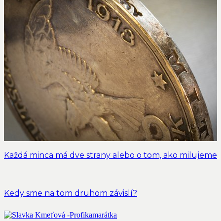
Každá minca má dve strany alebo o tom, ako milujeme
Kedy sme na tom druhom závislí?