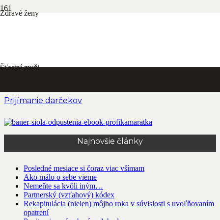
Zdravé ženy
Každá minca má dve strany alebo o tom, ako milujeme
Panna Mária, Matka Božia versus Mária Magdaléna
Šťastní muži
Prijímanie darčekov
Najnovšie články
Posledné mesiace si čoraz viac všímam
Ako málo o sebe vieme
Nemeňte sa kvôli iným…
Partnerský (vzťahový) kódex
Rekapitulácia (nielen) môjho roka v súvislosti s uvoľňovaním
opatrení