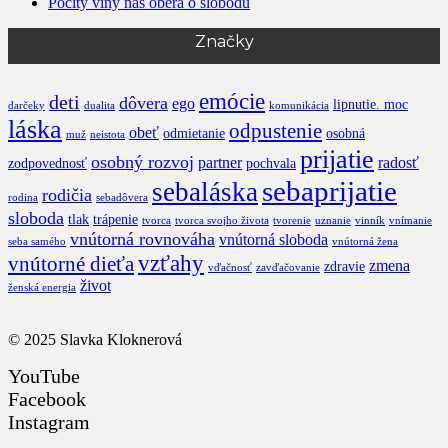
Pocity viny nás oberá o slobodu
Značky
emócie
deti
dôvera
ego
lipnutie. moc
darčeky
dualita
komunikácia
láska
odpustenie
obeť
odmietanie
osobná
muž
neistota
prijatie
osobný rozvoj
partner
radosť
zodpovednosť
pochvala
sebaprijatie
sebaláska
rodičia
rodina
sebadôvera
sloboda
tlak
trápenie
tvorca
tvorca svojho života
tvorenie
uznanie
vinník
vnímanie
vnútorná rovnováha
vnútorná sloboda
seba samého
vnútorná žena
vzťahy
vnútorné dieťa
zmena
zdravie
vďačnosť
zavďačovanie
život
ženská energia
© 2025
Slavka Kloknerová
YouTube
Facebook
Instagram