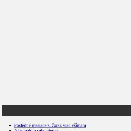
Posledné mesiace si čoraz viac všímam
Ako málo o sebe vieme