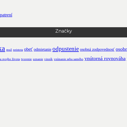
patrení
Značky
ka
odpustenie
osobn
obeť
odmietanie
osobná zodpovednosť
muž
neistota
vnútorná rovnováha
a svojho života
tvorenie
uznanie
vinník
vnímanie seba samého