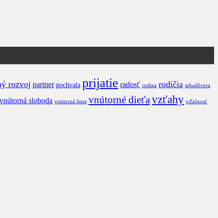
prijatie
ý rozvoj
rodičia
partner
radosť
pochvala
rodina
sebadôvera
vzťahy
vnútorné dieťa
vnútorná sloboda
vnútorná žena
vďačnosť