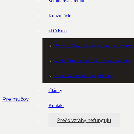
Semináre a stretnutia
Konzultácie
zDARma
Prečo vzťahy nefungujú – a ako to zmeni
Meditácia na uvoľnenie stresu a napätia
Ebook Sprievodca odpustením
Články
Pre mužov
Kontakt
Prečo vzťahy nefungujú