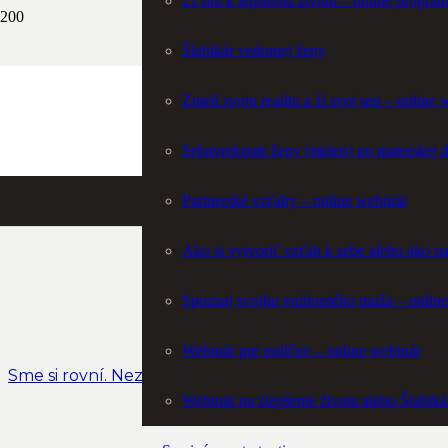
21 dní k lepšiemu životu – online progra
Šlabikár vedomej ženy
Zmeň svoju realitu a ži svoj sen – online 
Sebavedomie ženy (nielen) po materskej 
Partnerské vzťahy – online webinár
Ako si vytvoriť vzťah k sebe alebo ako n
Spoznaj svojho vnútorného muža – onl
Webinár pre rodičov – online webinár
Sme si rovní. Nezabúdajme na to nielen v komunikácii, al
Webinár na zlepšenie života alebo Šlabiká