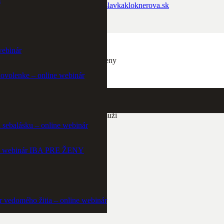
m
slavka@slavkakloknerova.sk
webinár
Zdravé ženy
dovolenke – online webinár
Šťastní muži
a sebalásku – online webinár
ine webinár IBA PRE ŽENY
e v akejkoľvek situácii.
r vedomého žitia – online webinár