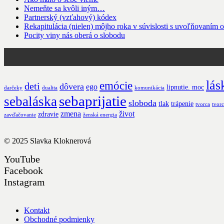
Nemeňte sa kvôli iným…
Partnerský (vzťahový) kódex
Rekapitulácia (nielen) môjho roka v súvislosti s uvoľňovaním o
Pocity viny nás oberá o slobodu
lás
emócie
deti
dôvera
ego
lipnutie. moc
darčeky
dualita
komunikácia
sebaprijatie
sebaláska
sloboda
tlak
trápenie
tvorca
tvorc
zmena
život
zdravie
zavďačovanie
ženská energia
© 2025
Slavka Kloknerová
YouTube
Facebook
Instagram
Kontakt
Obchodné podmienky