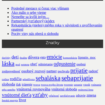
Posledné mesiace si čoraz viac všímam
Ako málo o sebe vieme
Nemeňte sa kvôli iným…
Partnerský (vzťahový) kódex
Rekapitulácia (nielen) môjho roka v súvislosti s uvoľňovaním
opatrení
Pocity viny nás oberá o slobodu
Značky
emócie
deti
dôvera
ego
lipnutie. moc
darčeky
dualita
komunikácia
láska
odpustenie
obeť
odmietanie
osobná
muž
neistota
prijatie
osobný rozvoj
partner
radosť
zodpovednosť
pochvala
sebaprijatie
sebaláska
rodičia
rodina
sebadôvera
sloboda
tlak
trápenie
tvorca
tvorca svojho života
tvorenie
uznanie
vinník
vnímanie
vnútorná rovnováha
vnútorná sloboda
seba samého
vnútorná žena
vzťahy
vnútorné dieťa
zmena
zdravie
vďačnosť
zavďačovanie
život
ženská energia