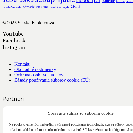
sloboda
tlak
trápenie
tvorca
tvorc
zmena
život
zdravie
zavďačovanie
ženská energia
© 2025
Slavka Kloknerová
YouTube
Facebook
Instagram
Kontakt
Obchodné podmienky
Ochrana osobných údajov
Zásady používania súborov cookie (EÚ)
Partneri
Spravujte súhlas so súbormi cookie
Na poskytovanie tých najlepších skúseností používame technológie, ako sú súbory cook
ukladanie a/alebo prístup k informáciám o zariadení. Súhlas s týmito technológiami nám