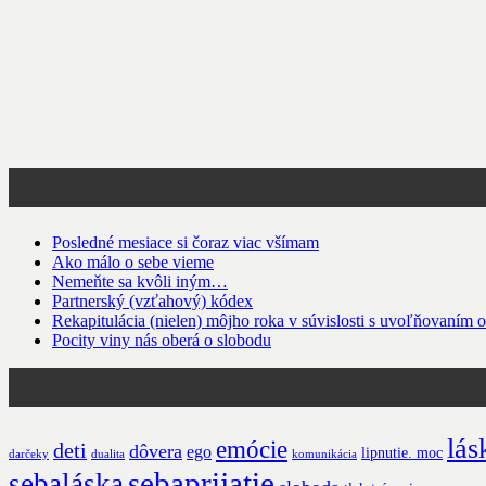
Posledné mesiace si čoraz viac všímam
Ako málo o sebe vieme
Nemeňte sa kvôli iným…
Partnerský (vzťahový) kódex
Rekapitulácia (nielen) môjho roka v súvislosti s uvoľňovaním o
Pocity viny nás oberá o slobodu
lás
emócie
deti
dôvera
ego
lipnutie. moc
darčeky
dualita
komunikácia
sebaprijatie
sebaláska