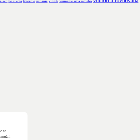
vnútorná rovnováha
a svojho života
tvorenie
uznanie
vinník
vnímanie seba samého
ie na
 umožní