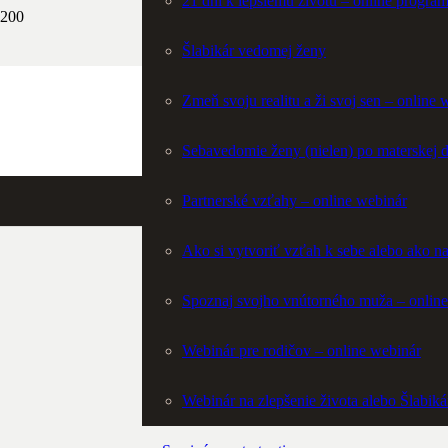
21 dní k lepšiemu životu – online progra
Šlabikár vedomej ženy
Zmeň svoju realitu a ži svoj sen – online 
Sebavedomie ženy (nielen) po materskej 
Partnerské vzťahy – online webinár
Ako si vytvoriť vzťah k sebe alebo ako n
Spoznaj svojho vnútorného muža – onl
Webinár pre rodičov – online webinár
Webinár na zlepšenie života alebo Šlabiká