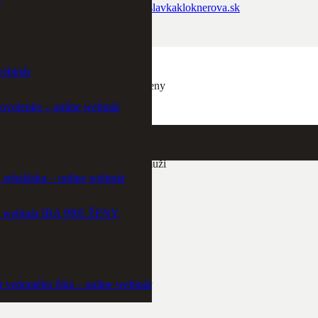
m
slavka@slavkakloknerova.sk
webinár
Zdravé ženy
dovolenke – online webinár
Šťastní muži
a sebalásku – online webinár
ine webinár IBA PRE ŽENY
r vedomého žitia – online webinár