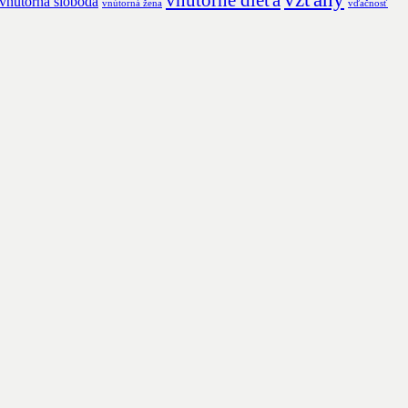
vnútorné dieťa
vnútorná sloboda
vnútorná žena
vďačnosť