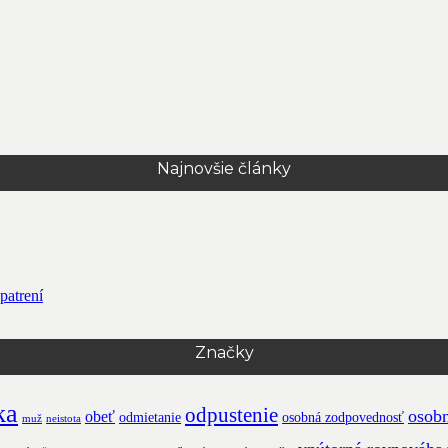
Najnovšie články
patrení
Značky
ka
odpustenie
osobn
obeť
odmietanie
osobná zodpovednosť
muž
neistota