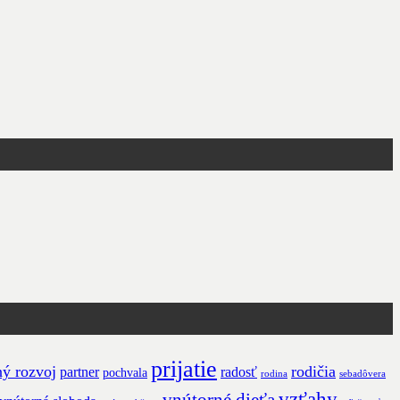
prijatie
ý rozvoj
rodičia
partner
radosť
pochvala
rodina
sebadôvera
vzťahy