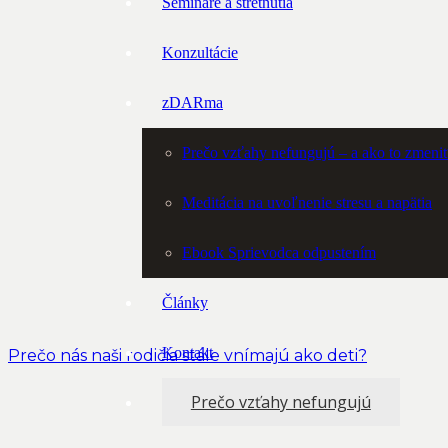
Semináre a stretnutia
Konzultácie
zDARma
Prečo vzťahy nefungujú – a ako to zmeni
Meditácia na uvoľnenie stresu a napätia
Ebook Sprievodca odpustením
Články
Kontakt
Prečo nás naši rodičia stále vnímajú ako deti?
Prečo vzťahy nefungujú